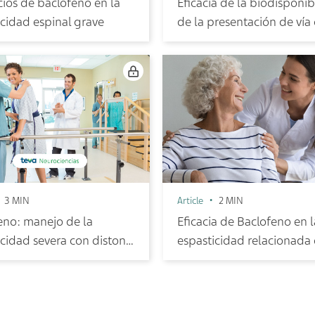
cios de baclofeno en la
Eficacia de la biodisponib
icidad espinal grave
de la presentación de vía 
de baclofeno
3 MIN
Article
2 MIN
eno: manejo de la
Eficacia de Baclofeno en l
icidad severa con distonía
espasticidad relacionada
istonía
Esclerosis Múltiple