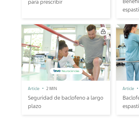
Benefi
para prescribir
espast
Article
2 MIN
Article
Seguridad de baclofeno a largo
Baclof
plazo
espast
y sin d