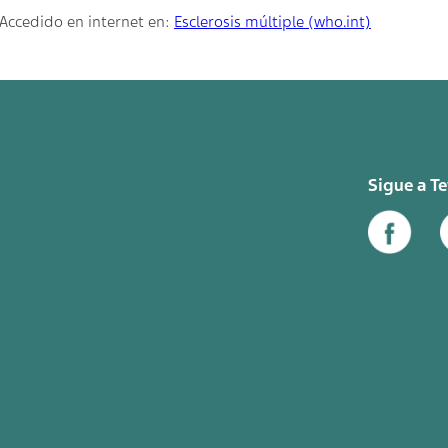
 Accedido en internet en:
Esclerosis múltiple (who.int)
Sigue a T