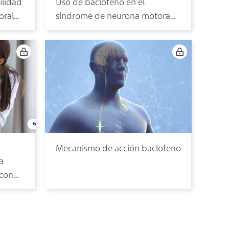
ilidad
Uso de baclofeno en el
oral
síndrome de neurona motora
superior
Mecanismo de acción baclofeno
a
 con