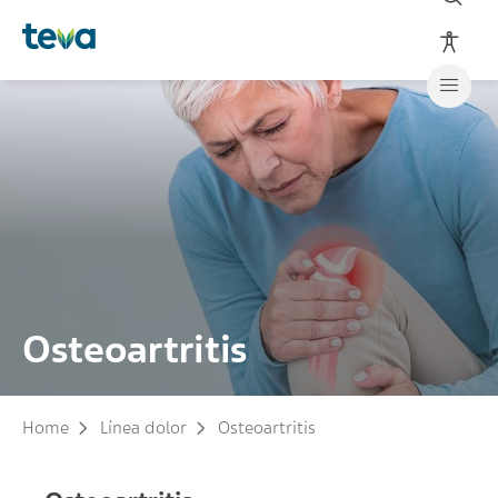
Osteoartritis
Home
Línea dolor
Osteoartritis