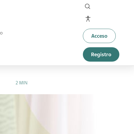
Site controls
to
Acceso
Registro
2 MIN