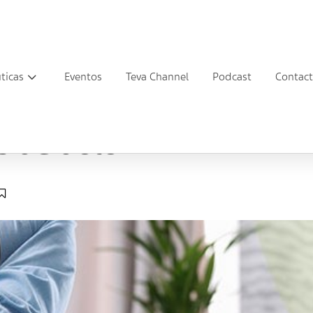
ticas
Eventos
Teva Channel
Podcast
Contac
lor
s de dolor