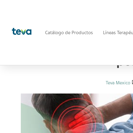
Catálogo de Productos
Líneas Terapéu
Home
Línea dolor
Neuropático
Tipos de do
Tipo
Teva Mexico